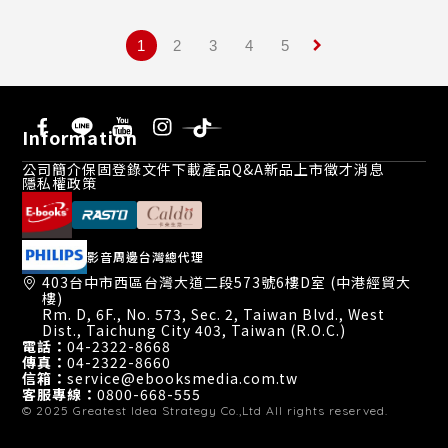
keyboard_arrow_right
1
2
3
4
5
Information
公司簡介
保固登錄
文件下載
產品Q&A
新品上市
徵才消息
隱私權政策
影音周邊台灣總代理
403台中市西區台灣大道二段573號6樓D室 (中港經貿大
樓)
Rm. D, 6F., No. 573, Sec. 2, Taiwan Blvd., West
Dist., Taichung City 403, Taiwan (R.O.C.)
電話：
04-2322-8668
傳真：
04-2322-8660
信箱：
service@ebooksmedia.com.tw
客服專線：
0800-668-555
© 2025
Greatest Idea Strategy Co.,Ltd
All rights reserved.