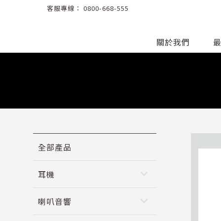
客服專線：
0800-668-555
關於我們
全部產品
keyboard_arrow_down
耳機
keyboard_arrow_down
喇叭音響