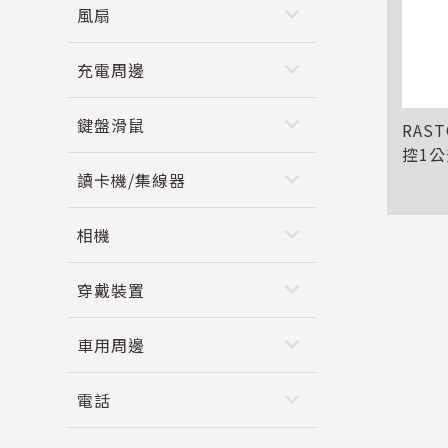
keyboard_arrow_down
風扇
keyboard_arrow_down
充電周邊
keyboard_arrow_down
鍵盤滑鼠
RAS
控1
keyboard_arrow_down
讀卡機/集線器
keyboard_arrow_down
相機
keyboard_arrow_down
穿戴裝置
keyboard_arrow_down
車用周邊
keyboard_arrow_down
電話