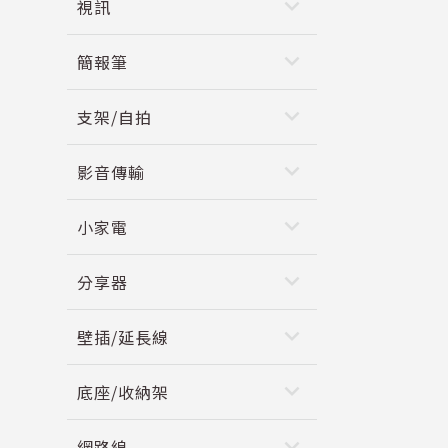
keyboard_arrow_down
視訊
keyboard_arrow_down
簡報筆
keyboard_arrow_down
支架/自拍
keyboard_arrow_down
影音傳輸
keyboard_arrow_down
小家電
keyboard_arrow_down
分享器
keyboard_arrow_down
壁插/延長線
keyboard_arrow_down
底座/收納架
keyboard_arrow_down
網路線