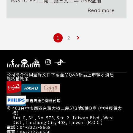
RASTO FP1二開二插三孔二埠 USB壁插
Read more
keyboard_arrow_right
1
2
Information
公司簡介
保固登錄
文件下載
產品Q&A
新品上市
徵才消息
隱私權政策
影音周邊台灣總代理
403台中市西區台灣大道二段573號6樓D室 (中港經貿大
樓)
Rm. D, 6F., No. 573, Sec. 2, Taiwan Blvd., West
Dist., Taichung City 403, Taiwan (R.O.C.)
電話：
04-2322-8668
傳真：
04-2322-8660