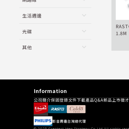
keyboard_arrow_down
生活週邊
RAS
keyboard_arrow_down
光碟
1.8M
keyboard_arrow_down
其他
Information
公司簡介
保固登錄
文件下載
產品Q&A
新品上市
徵
影音周邊台灣總代理
© 2025
Greatest Idea Strategy Co.,Ltd
All rights res