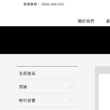
客服專線：
0800-668-555
關於我們
全部產品
keyboard_arrow_down
耳機
keyboard_arrow_down
喇叭音響