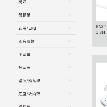
keyboard_arrow_down
視訊
keyboard_arrow_down
簡報筆
RAS
keyboard_arrow_down
支架/自拍
1.8M
keyboard_arrow_down
影音傳輸
keyboard_arrow_down
小家電
keyboard_arrow_down
分享器
keyboard_arrow_down
壁插/延長線
keyboard_arrow_down
底座/收納架
keyboard_arrow_down
網路線