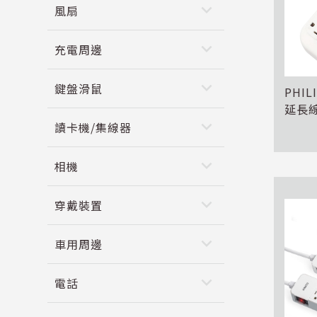
keyboard_arrow_down
風扇
keyboard_arrow_down
充電周邊
keyboard_arrow_down
鍵盤滑鼠
PHI
延長線-
keyboard_arrow_down
讀卡機/集線器
keyboard_arrow_down
相機
keyboard_arrow_down
穿戴裝置
keyboard_arrow_down
車用周邊
keyboard_arrow_down
電話