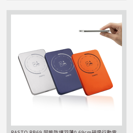
RASTO RB69 固態防爆羽薄0.69cm磁吸行動電