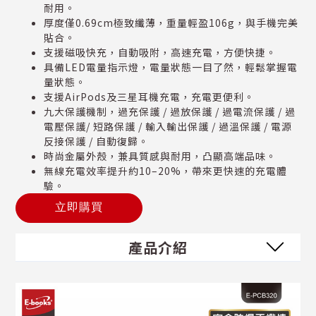
耐用。
厚度僅0.69cm極致纖薄，重量輕盈106g，與手機完美
貼合。
支援磁吸快充，自動吸附，高速充電，方便快捷。
具備LED電量指示燈，電量狀態一目了然，輕鬆掌握電
量狀態。
支援AirPods及三星耳機充電，充電更便利。
九大保護機制，過充保護 / 過放保護 / 過電流保護 / 過
電壓保護/ 短路保護 / 輸入輸出保護 / 過溫保護 / 電源
反接保護 / 自動復歸。
時尚金屬外殼，兼具質感與耐用，凸顯高端品味。
無線充電效率提升約10–20%，帶來更快速的充電體
驗。
立即購買
產品介紹