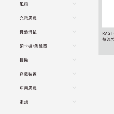
keyboard_arrow_down
風扇
keyboard_arrow_down
充電周邊
keyboard_arrow_down
鍵盤滑鼠
RAS
慧溫
keyboard_arrow_down
讀卡機/集線器
keyboard_arrow_down
相機
keyboard_arrow_down
穿戴裝置
keyboard_arrow_down
車用周邊
keyboard_arrow_down
電話