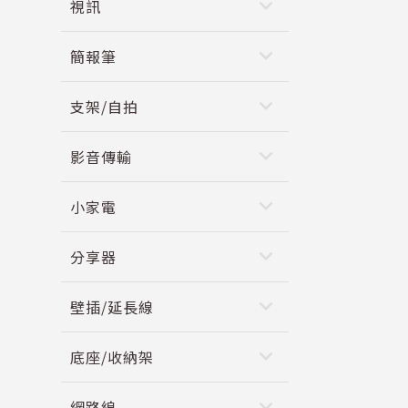
keyboard_arrow_down
視訊
keyboard_arrow_down
簡報筆
keyboard_arrow_down
支架/自拍
keyboard_arrow_down
影音傳輸
keyboard_arrow_down
小家電
keyboard_arrow_down
分享器
keyboard_arrow_down
壁插/延長線
keyboard_arrow_down
底座/收納架
keyboard_arrow_down
網路線