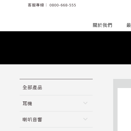
客服專線：
0800-668-555
關於我們
全部產品
keyboard_arrow_down
耳機
keyboard_arrow_down
喇叭音響