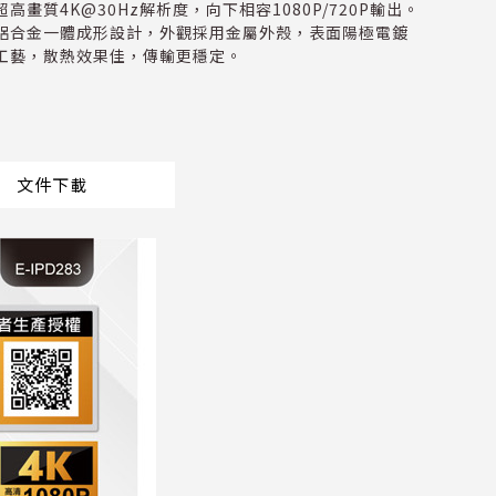
超高畫質4K@30Hz解析度，向下相容1080P/720P輸出。
鋁合金一體成形設計，外觀採用金屬外殼，表面陽極電鍍
工藝，散熱效果佳，傳輸更穩定。
文件下載