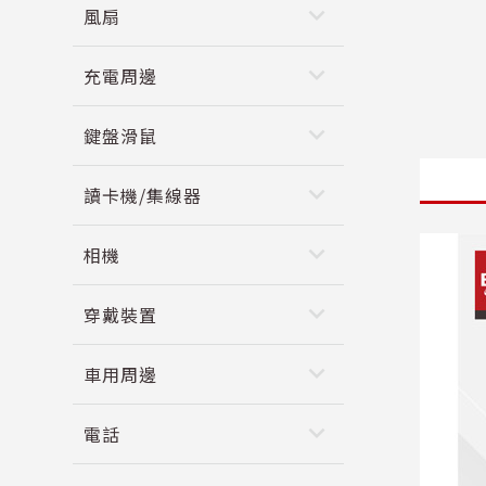
keyboard_arrow_down
風扇
keyboard_arrow_down
充電周邊
keyboard_arrow_down
鍵盤滑鼠
keyboard_arrow_down
讀卡機/集線器
keyboard_arrow_down
相機
keyboard_arrow_down
穿戴裝置
keyboard_arrow_down
車用周邊
keyboard_arrow_down
電話