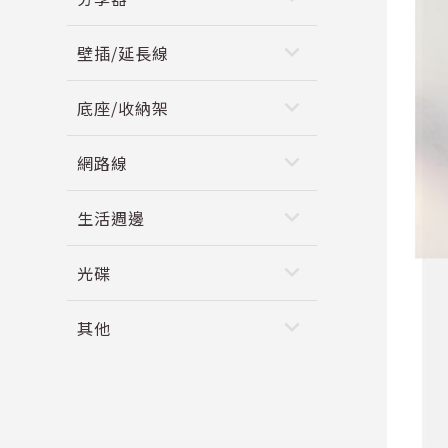
keyboard_arrow_down
壁插/延長線
keyboard_arrow_down
底座/收納架
keyboard_arrow_down
網路線
keyboard_arrow_down
生活週邊
keyboard_arrow_down
光碟
keyboard_arrow_down
其他