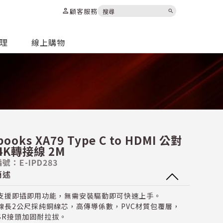
person
顧客服務
search
代理
線上購物
books XA79 Type C to HDMI 公對
4K轉接線 2M
號：E-IPD283
簡述
支援即插即用功能，無需安裝驅動即可快速上手。
線長2公尺採純銅線芯，高傳導係數，PVC材質包覆層，
SR接頭加固耐拉拔。