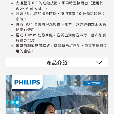
支援藍牙 6.0 的進階技術，可同時連接兩台（適用於
iOS和Android）。
長達 36 小時的播放時間，快速充電 10 分鐘可聆聽 2
小時。
具備 IPX4 防護防潑濺與抗汗能力，無論運動或雨天皆
能安心使用。
搭載 10mm 動態單體，音質溫潤低音渾厚，層次細膩
聆聽更沉浸。
專屬飛利浦應用程式，可隨時自訂控制，帶來更流暢使
用的體驗。
產品介紹