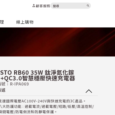
person
顧客服務
search
代理
線上購物
ASTO RB60 35W 鈦淨氮化鎵
D+QC3.0智慧穩壓快速充電器
號：R-IPA069
簡述
支援國際電壓AC100V-240V與快速充電的3C產品。
八大防護功能 : 過載電流/過載電壓/短路/低壓/高溫控制/
瞬間電壓/防電倒流和防靜電保護。