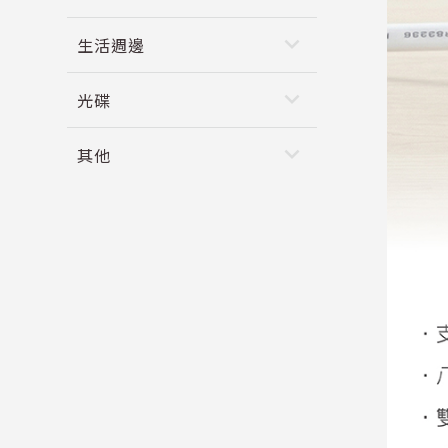
keyboard_arrow_down
生活週邊
keyboard_arrow_down
光碟
keyboard_arrow_down
其他