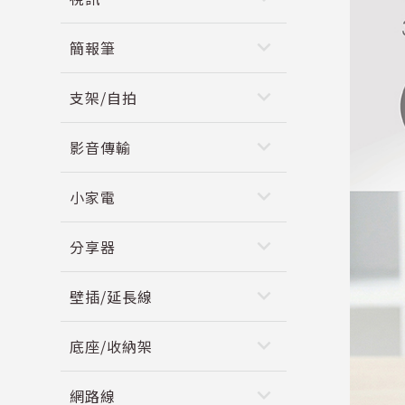
keyboard_arrow_down
簡報筆
keyboard_arrow_down
支架/自拍
keyboard_arrow_down
影音傳輸
keyboard_arrow_down
小家電
keyboard_arrow_down
分享器
keyboard_arrow_down
壁插/延長線
keyboard_arrow_down
底座/收納架
keyboard_arrow_down
網路線