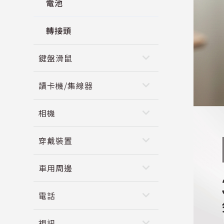
電池
轉接頭
keyboard_arrow_down
鍵盤滑鼠
keyboard_arrow_down
讀卡機/集線器
keyboard_arrow_down
相機
keyboard_arrow_down
穿戴裝置
keyboard_arrow_down
車用周邊
keyboard_arrow_down
電話
keyboard_arrow_down
視訊