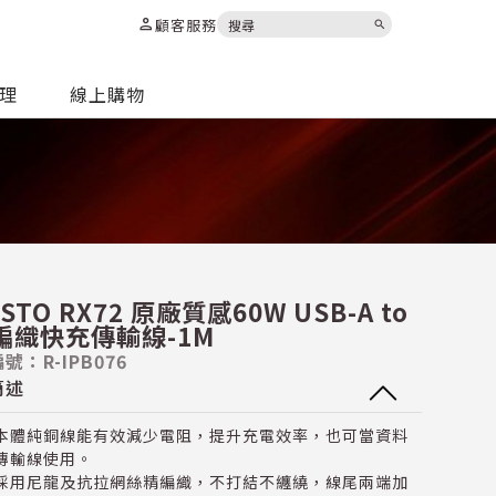
person
顧客服務
search
代理
線上購物
STO RX72 原廠質感60W USB-A to
 編織快充傳輸線-1M
號：R-IPB076
簡述
本體純銅線能有效減少電阻，提升充電效率，也可當資料
傳輸線使用。
採用尼龍及抗拉網絲精編織，不打結不纏繞，線尾兩端加