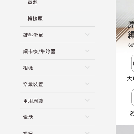
電池
轉接頭
keyboard_arrow_down
鍵盤滑鼠
keyboard_arrow_down
讀卡機/集線器
keyboard_arrow_down
相機
keyboard_arrow_down
穿戴裝置
keyboard_arrow_down
車用周邊
keyboard_arrow_down
電話
keyboard_arrow_down
視訊