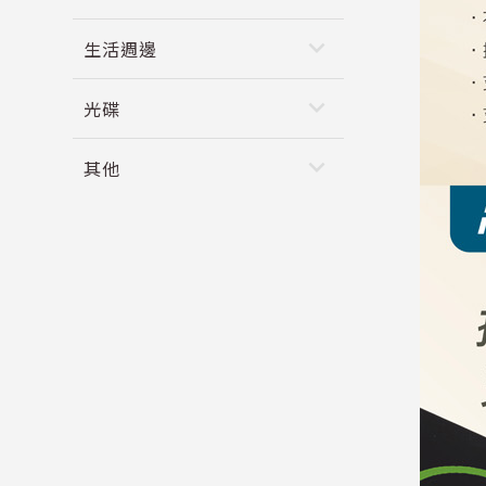
keyboard_arrow_down
生活週邊
keyboard_arrow_down
光碟
keyboard_arrow_down
其他