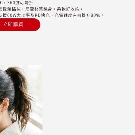
固，360度可彎折。
支援熱插拔，尼龍材質線身，柔軟好收納。
支援60W大功率及PD快充，充電速度有效提升80%。
立即購買