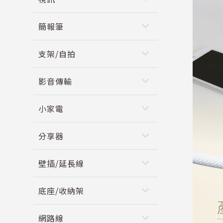
keyboard_arrow_down
簡報筆
keyboard_arrow_down
支架/自拍
keyboard_arrow_down
影音傳輸
keyboard_arrow_down
小家電
keyboard_arrow_down
分享器
keyboard_arrow_down
壁插/延長線
keyboard_arrow_down
底座/收納架
keyboard_arrow_down
網路線