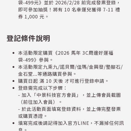
袋-499元》並於 2026/2/28 前完成發票登錄，
即可參加抽獎！將有 10 名幸運兒獲得 7-11 禮
券 1,000 元。
登記條件說明
本活動限定購買《2026 馬年 3C周邊好運福
袋-499》參與。
本活動限定九乘九/諾貝爾/佳瑪/金興發/墊腳石/
金石堂...等通路購買參與。
購買日起 滿 10 天後 才可進行登錄申請。
登錄需完成以下步驟：
- 加入「中景科技官方會員」，並上傳會員截圖
（前往加入會員）。
- 於此活動頁面填寫登錄資料，並上傳完整發票
或購買憑證。
填寫完成後請記得加入官方LINE，不漏掉任何訊
息。