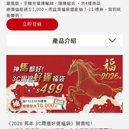
電風扇、手機充電傳輸線，隨機組合 ，共4樣商品
總價值超過＄1,000，而且買福袋還能抽 7-11 禮券，買到就
是賺到！
立即登錄
產品介紹
《2026 馬年 3C周邊好運福袋》開賣啦!