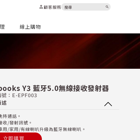
person
顧客服務
search
代理
線上購物
-books Y3 藍牙5.0無線接收發射器
號：E-EPF003
簡述
免持通話。
接收/發射訊號。
車用/家用/有線喇叭升級為藍牙無線喇叭。
立即購買