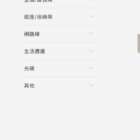
keyboard_arrow_down
底座/收納架
keyboard_arrow_down
網路線
keyboard_arrow_down
生活週邊
keyboard_arrow_down
光碟
keyboard_arrow_down
其他