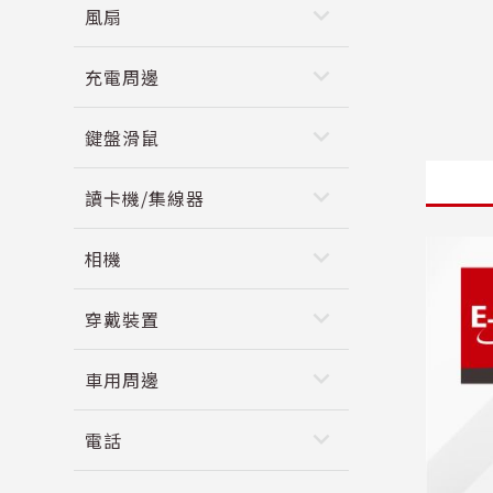
keyboard_arrow_down
風扇
keyboard_arrow_down
充電周邊
keyboard_arrow_down
鍵盤滑鼠
keyboard_arrow_down
讀卡機/集線器
keyboard_arrow_down
相機
keyboard_arrow_down
穿戴裝置
keyboard_arrow_down
車用周邊
keyboard_arrow_down
電話