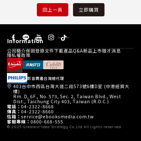
Information
公司簡介
保固登錄
文件下載
產品Q&A
新品上市
徵才消息
隱私權政策
影音周邊台灣總代理
403台中市西區台灣大道二段573號6樓D室 (中港經貿大
樓)
Rm. D, 6F., No. 573, Sec. 2, Taiwan Blvd., West
Dist., Taichung City 403, Taiwan (R.O.C.)
電話：
04-2322-8668
傳真：
04-2322-8660
信箱：
service@ebooksmedia.com.tw
客服專線：
0800-668-555
© 2025
Greatest Idea Strategy Co.,Ltd
All rights reserved.