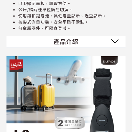
LCD顯示面板，讀取方便。
公斤/鎊兩種單位簡易切換。
使用鈕扣鋰電池，具低電量顯示、過重顯示。
拉帶式測量功能，安全平穩不滑動。
無金屬零件，可隨身登機。
產品介紹