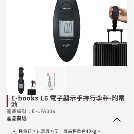
E-books L6 電子顯示手持行李秤-附電
池
產品編號：E-LFA006
產品簡述
秤量行李包裹最方便，最高秤重達40kg。