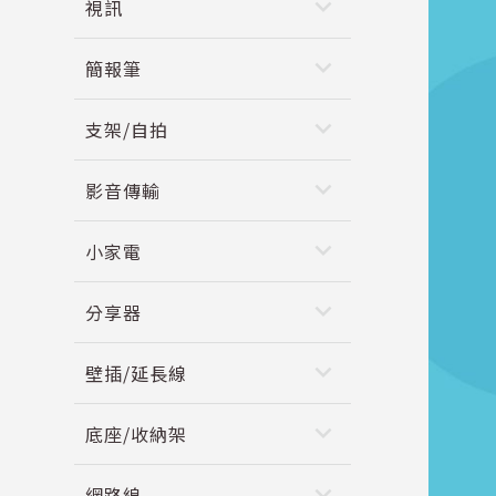
keyboard_arrow_down
視訊
keyboard_arrow_down
簡報筆
keyboard_arrow_down
支架/自拍
keyboard_arrow_down
影音傳輸
keyboard_arrow_down
小家電
keyboard_arrow_down
分享器
keyboard_arrow_down
壁插/延長線
keyboard_arrow_down
底座/收納架
keyboard_arrow_down
網路線