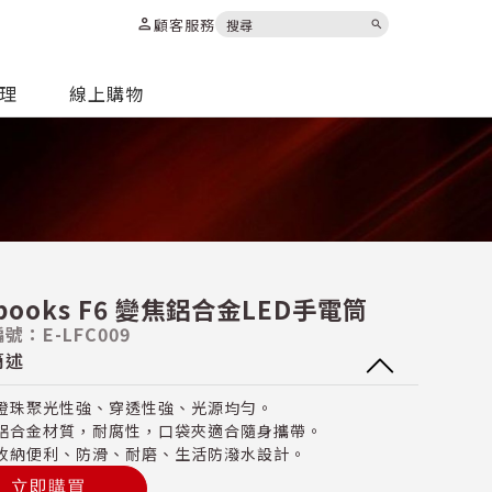
person
顧客服務
search
代理
線上購物
-books F6 變焦鋁合金LED手電筒
號：E-LFC009
簡述
燈珠聚光性強、穿透性強、光源均勻。
鋁合金材質，耐腐性，口袋夾適合隨身攜帶。
收納便利、防滑、耐磨、生活防潑水設計。
立即購買