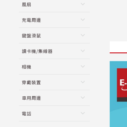
keyboard_arrow_down
風扇
keyboard_arrow_down
充電周邊
keyboard_arrow_down
鍵盤滑鼠
keyboard_arrow_down
讀卡機/集線器
keyboard_arrow_down
相機
keyboard_arrow_down
穿戴裝置
keyboard_arrow_down
車用周邊
keyboard_arrow_down
電話