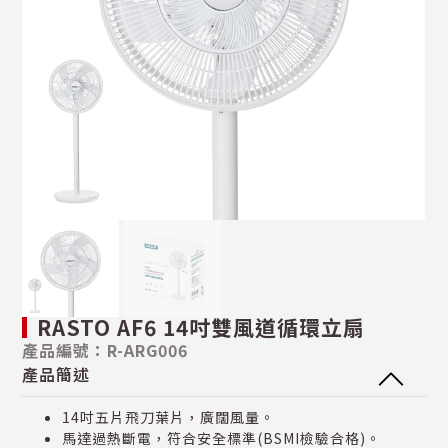
RASTO AF6 14吋雙風道循環立扇
產品編號：R-ARG006
產品簡述
14吋五片飛刀葉片，廣闊風量。
馬達過熱斷電，符合安全標準(BSMI檢驗合格)。