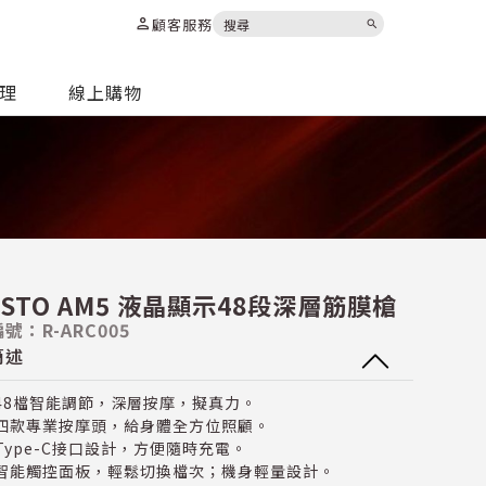
person
顧客服務
search
代理
線上購物
ASTO AM5 液晶顯示48段深層筋膜槍
號：R-ARC005
簡述
48檔智能調節，深層按摩，擬真力。
四款專業按摩頭，給身體全方位照顧。
Type-C接口設計，方便隨時充電。
智能觸控面板，輕鬆切換檔次；機身輕量設計。