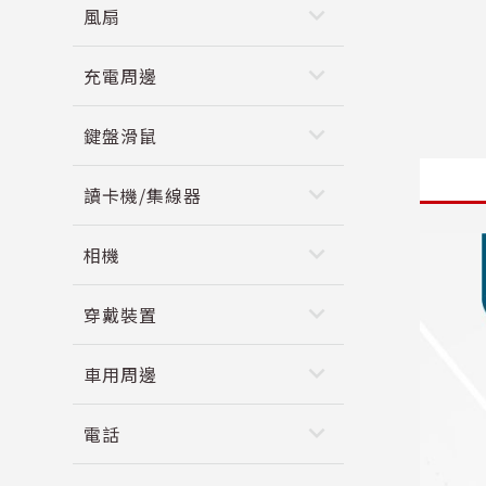
keyboard_arrow_down
風扇
keyboard_arrow_down
充電周邊
keyboard_arrow_down
鍵盤滑鼠
keyboard_arrow_down
讀卡機/集線器
keyboard_arrow_down
相機
keyboard_arrow_down
穿戴裝置
keyboard_arrow_down
車用周邊
keyboard_arrow_down
電話