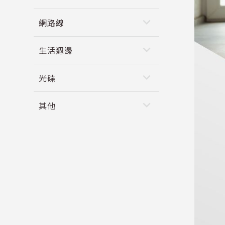
keyboard_arrow_down
網路線
keyboard_arrow_down
生活週邊
keyboard_arrow_down
光碟
keyboard_arrow_down
其他