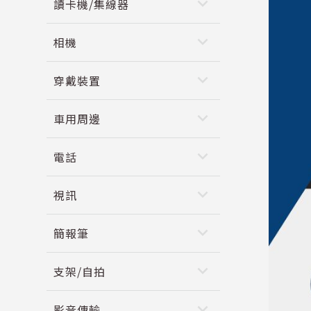
keyboard_arrow_down
讀卡機/集線器
keyboard_arrow_down
相機
keyboard_arrow_down
穿戴裝置
keyboard_arrow_down
車用周邊
keyboard_arrow_down
電話
keyboard_arrow_down
視訊
keyboard_arrow_down
簡報筆
keyboard_arrow_down
支架/自拍
keyboard_arrow_down
影音傳輸