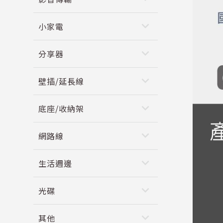
keyboard_arrow_down
小家電
keyboard_arrow_down
分享器
keyboard_arrow_down
壁插/延長線
keyboard_arrow_down
底座/收納架
keyboard_arrow_down
網路線
keyboard_arrow_down
生活週邊
keyboard_arrow_down
光碟
keyboard_arrow_down
其他