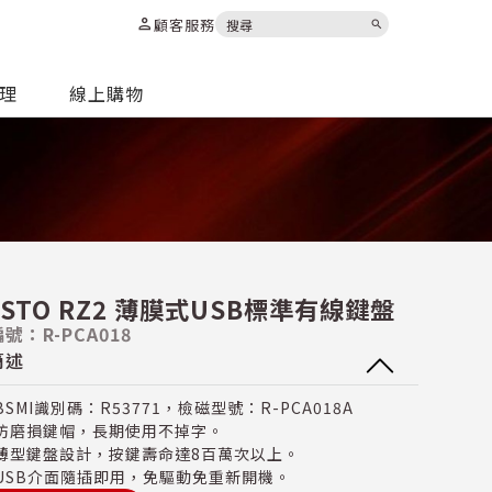
person
顧客服務
search
代理
線上購物
ASTO RZ2 薄膜式USB標準有線鍵盤
號：R-PCA018
簡述
BSMI識別碼：R53771，檢磁型號：R-PCA018A
防磨損鍵帽，長期使用不掉字。
薄型鍵盤設計，按鍵壽命達8百萬次以上。
USB介面隨插即用，免驅動免重新開機。