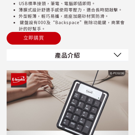
USB標準接頭，筆電、電腦即插即用。
薄膜式設計舒適手感使用零壓力，適合長時間敲擊。
外型輕薄，輕巧易攜，底座加磨砂材質防滑。
鍵盤設有000及“Backspace”刪除功能鍵，商業會
計的好幫手。
立即購買
產品介紹