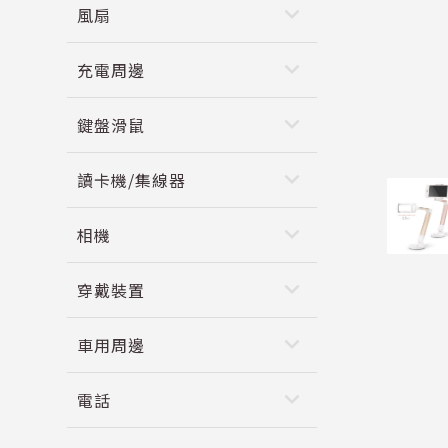
keyboard_arrow_down
風扇
keyboard_arrow_down
充電周邊
keyboard_arrow_down
鍵盤滑鼠
keyboard_arrow_down
讀卡機/集線器
keyboard_arrow_down
相機
keyboard_arrow_down
穿戴裝置
keyboard_arrow_down
車用周邊
keyboard_arrow_down
電話