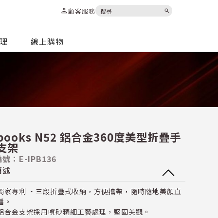
person
顧客服務
search
代理
線上購物
-books N52 鋁合金360度美型折疊手
支架
號：E-IPB136
簡述
獨家專利 ‧三段折疊式收納，方便攜帶，隨時隨地美顏直
播。
鋁合金支架採用噴砂精細工藝處理，堅固美觀。