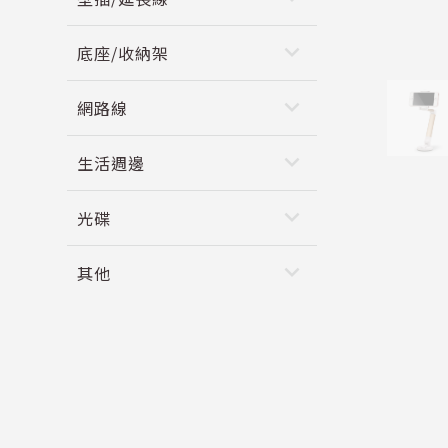
keyboard_arrow_down
底座/收納架
keyboard_arrow_down
網路線
keyboard_arrow_down
生活週邊
keyboard_arrow_down
光碟
keyboard_arrow_down
其他