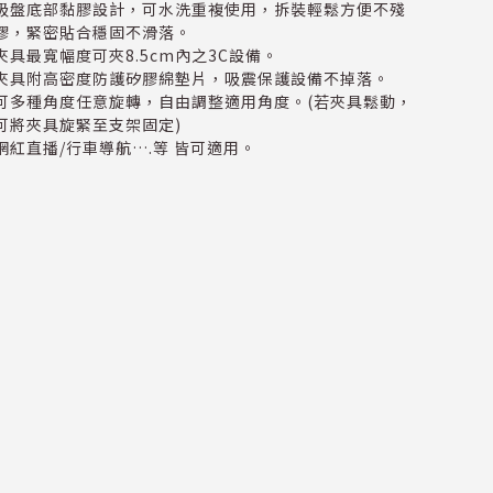
吸盤底部黏膠設計，可水洗重複使用，拆裝輕鬆方便不殘
膠，緊密貼合穩固不滑落。
夾具最寬幅度可夾8.5cm內之3C設備。
夾具附高密度防護矽膠綿墊片，吸震保護設備不掉落。
可多種角度任意旋轉，自由調整適用角度。(若夾具鬆動，
可將夾具旋緊至支架固定)
網紅直播/行車導航….等 皆可適用。