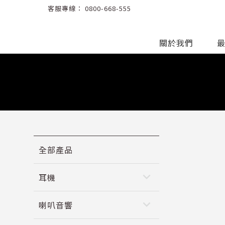
客服專線：
0800-668-555
關於我們
全部產品
keyboard_arrow_down
耳機
keyboard_arrow_down
喇叭音響