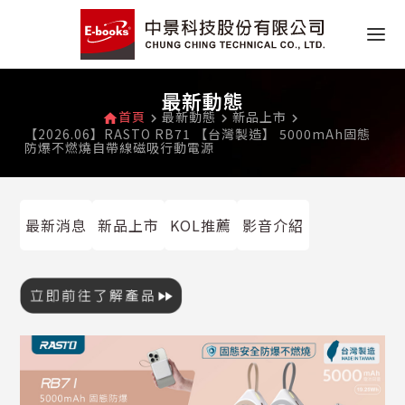
最新動態
首頁
最新動態
新品上市
home
navigate_next
navigate_next
navigate_next
【2026.06】RASTO RB71 【台灣製造】 5000mAh固態
防爆不燃燒自帶線磁吸行動電源
最新消息
新品上市
KOL推薦
影音介紹