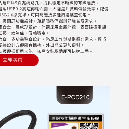
內建RJ45百兆網路孔，提供穩定不斷線的有線連接。
搭載USB3.2高速傳輸介面，大幅提升資料傳輸效率，配備
USB2.0擴充埠，可同時連接多種周邊裝置使用。
一鍵關屏功能設計，兼顧隱私保護與節能省電需求。
鋁合金一體成形設計，外觀採用金屬外殼，表面陽極電鍍
工藝，散熱佳，傳輸穩定。
六合一多功能整合設計，滿足工作與娛樂擴充需求，輕巧
便攜設計方便隨身攜帶，外出辦公更加便利。
支援即插即用功能，無需安裝驅動即可快速上手。
立即購買