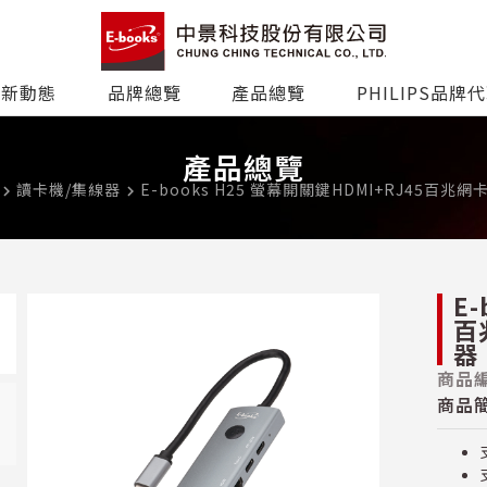
最新動態
品牌總覽
產品總覽
PHILIPS品牌
產品總覽
讀卡機/集線器
E-books H25 螢幕開關鍵HDMI+RJ45百兆網
avigate_next
navigate_next
E-
百
器
商品編
商品