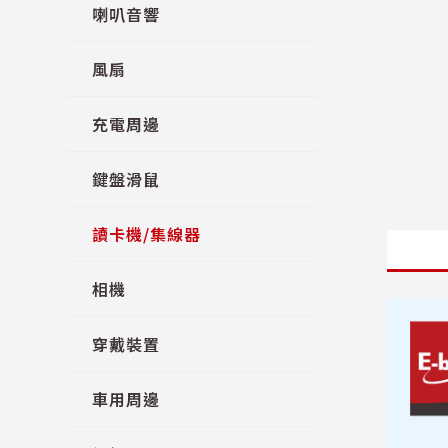
喇叭音響
風扇
充電周邊
鍵盤滑鼠
讀卡機/集線器
相機
穿戴裝置
車用周邊