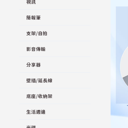
視訊
簡報筆
支架/自拍
影音傳輸
分享器
壁插/延長線
底座/收納架
生活週邊
光碟