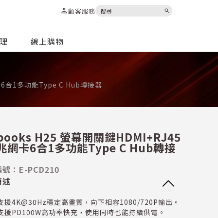
person
顧客服務
search
代理
線上購物
卡6合1多功能Type C Hub轉接器
books H25 螢幕開關鍵HDMI+RJ45
兆網卡6合1多功能Type C Hub轉接
號：E-PCD210
簡述
支援4K@30Hz穩定高畫質，向下相容1080/720P輸出。
支援PD100W高功率快充，使用同時也能持續供電。