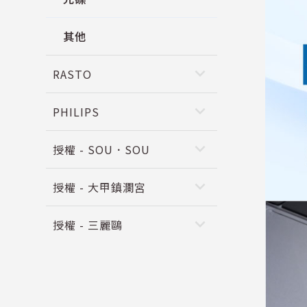
其他
keyboard_arrow_down
RASTO
keyboard_arrow_down
PHILIPS
keyboard_arrow_down
授權 - SOU．SOU
keyboard_arrow_down
授權 - 大甲鎮瀾宮
keyboard_arrow_down
授權 - 三麗鷗