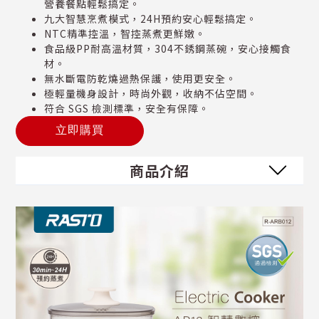
營養餐點輕鬆搞定。
九大智慧烹煮模式，24H預約安心輕鬆搞定。
NTC精準控溫，智控蒸煮更鮮嫩。
食品級PP耐高溫材質，304不銹鋼蒸碗，安心接觸食
材。
無水斷電防乾燒過熱保護，使用更安全。
極輕量機身設計，時尚外觀，收納不佔空間。
符合 SGS 檢測標準，安全有保障。
立即購買
商品介紹