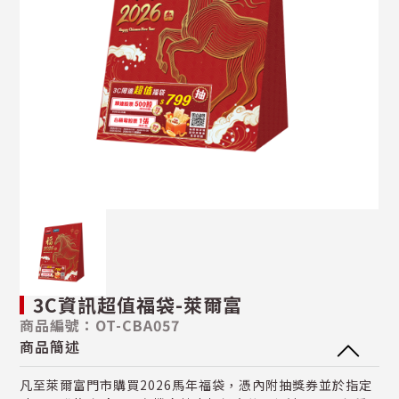
3C資訊超值福袋-萊爾富
商品編號：OT-CBA057
商品簡述
凡至萊爾富門市購買2026馬年福袋，憑內附抽獎券並於指定