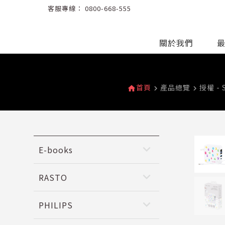
客服專線：
0800-668-555
關於我們
首頁
產品總覽
授權 - 
home
navigate_next
navigate_next
keyboard_arrow_down
E-books
keyboard_arrow_down
RASTO
keyboard_arrow_down
PHILIPS