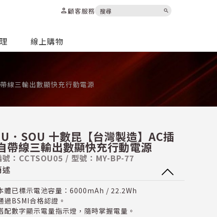
person
顧客服務
search
代理
線上購物
座自帶線三輸出數顯快充行動電源
OU．SOU 十數昆【台灣製造】AC插
自帶線三輸出數顯快充行動電源
號：CCTSOU05 / 型號：MY-BP-77
簡述
本體已標示電池容量：6000mAh / 22.2Wh
通過BSMI合格認證。
搭配數字顯示電量指示燈，隨時掌握電量。