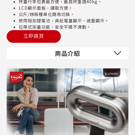
秤量行李包裹最方便，最高秤重達40kg。
LCD顯示面板，讀取方便。
公斤/鎊兩種單位簡易切換。
使用鈕扣鋰電池，具低電量顯示、過重顯示。
拉帶式測量功能，安全平穩不滑動。
立即購買
商品介紹