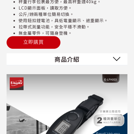
秤量行李包裹最方便，最高秤重達40kg。
LCD顯示面板，讀取方便。
公斤/鎊兩種單位簡易切換。
使用鈕扣鋰電池，具低電量顯示、過重顯示。
拉帶式測量功能，安全平穩不滑動。
無金屬零件，可隨身登機。
立即購買
商品介紹