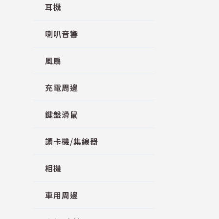
耳機
喇叭音響
風扇
充電周邊
鍵盤滑鼠
讀卡機/集線器
相機
車用周邊