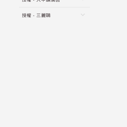
keyboard_arrow_down
授權 - 三麗鷗