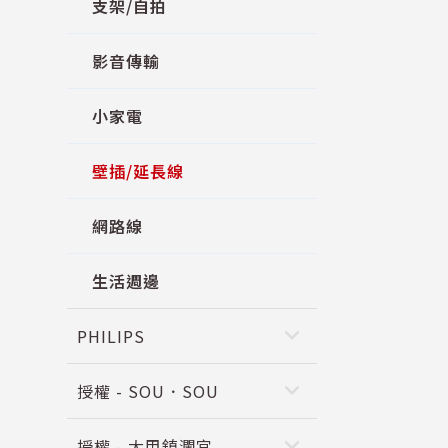
支架/自拍
影音傳輸
小家電
壁插/延長線
網路線
生活週邊
keyboard_arrow_down
PHILIPS
keyboard_arrow_down
授權 - SOU．SOU
keyboard_arrow_down
授權 - 大甲鎮瀾宮