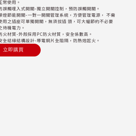
正常使用。
防誤觸埋入式開關-獨立開關控制，預防誤觸開關。
帶燈節能開關-一對一開關管理系統，方便管理電源， 不需
使用之插座可單獨開關，無須拔插 頭，可大幅節約不必要
之待機電力。
防火材質-外殼採用PC防火材質，安全係數高。
安全結緣結構設計-導電銅片全阻隔，防熱熔起火。
立即購買