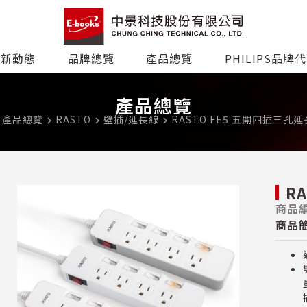
最新動態
品牌總覽
產品總覽
PHILIPS品牌
產品總覽
產品總覽
RASTO
壁插/延長線
RASTO FE5 五開四插三孔延長
ext
navigate_next
navigate_next
navigate_next
R
商品編
商品