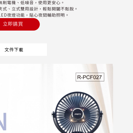
無刷電機、低噪音，使用更安心。
夾式、立式雙用設計，輕鬆開闔不鬆脫。
LED夜燈功能，貼心夜間輔助照明。
立即購買
文件下載