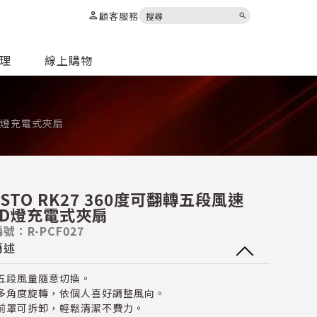
person
顧客服務
search
代理
線上購物
ED燈充電式夾扇
ASTO RK27 360度可翻轉五段風速
ED燈充電式夾扇
號：R-PCF027
簡述
五段風量隨意切換。
多角度旋轉，依個人喜好調整風向。
前罩可拆卸，輕鬆清潔不費力。