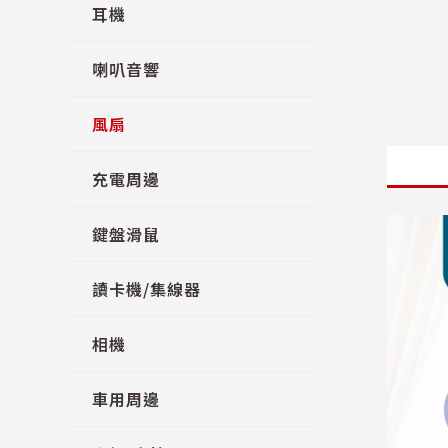
耳機
喇叭音響
風扇
充電周邊
鍵盤滑鼠
讀卡機/集線器
相機
車用周邊