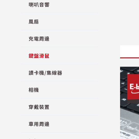
喇叭音響
風扇
充電周邊
鍵盤滑鼠
讀卡機/集線器
相機
穿戴裝置
車用周邊