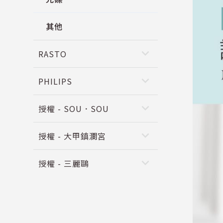
其他
keyboard_arrow_down
RASTO
keyboard_arrow_down
PHILIPS
keyboard_arrow_down
授權 - SOU．SOU
keyboard_arrow_down
授權 - 大甲鎮瀾宮
keyboard_arrow_down
授權 - 三麗鷗