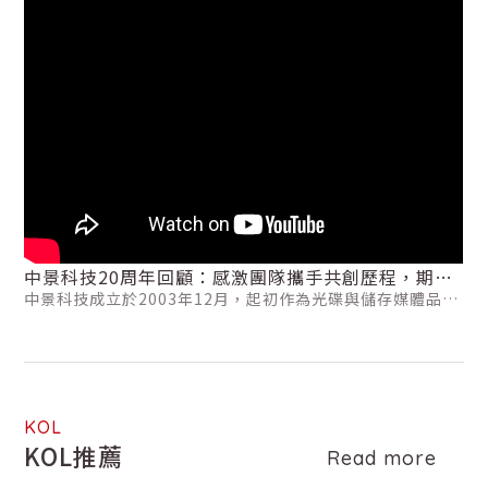
中景科技20周年回顧：感激團隊攜手共創歷程，期許
中景科技成立於2003年12月，起初作為光碟與儲存媒體品牌
未來創造輝煌佳績！
在台灣區的總代理商。透過與國際大廠合作的經驗及品質要
求，我們成功創立了自家品牌E-books，並積極開發通路進
行銷售。2016年，我們進一步擴展產品線，創立了子品牌
Rasto。20年來，我們的團隊不懈努力，已累積超過10,000
個銷售通路據點。2024年，讓我們一同慶祝中景科技20周
年，並期待未來的30年、40年、50年。
KOL
KOL推薦
Read more