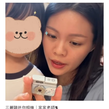
三麗鷗迷你相機｜家家老師🐈
三