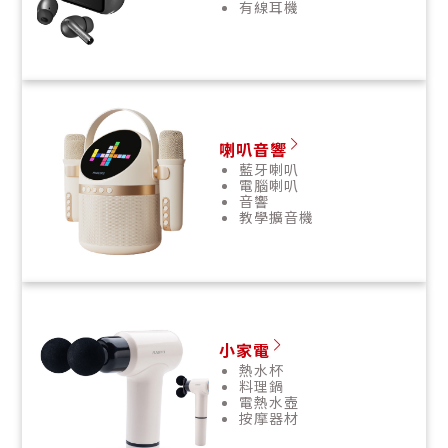
有線耳機
喇叭音響
藍牙喇叭
電腦喇叭
音響
教學擴音機
小家電
熱水杯
料理鍋
電熱水壺
按摩器材